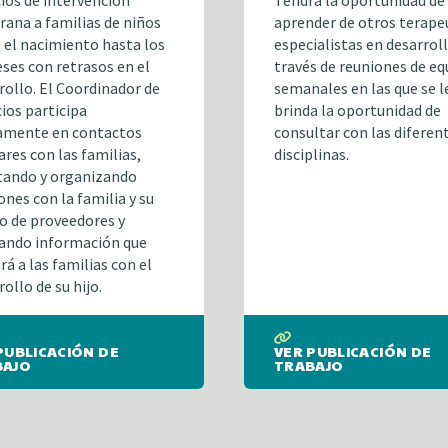
cios de intervención
Tendrá la oportunidad de
ana a familias de niños
aprender de otros terape
 el nacimiento hasta los
especialistas en desarroll
ses con retrasos en el
través de reuniones de eq
rollo. El Coordinador de
semanales en las que se l
cios participa
brinda la oportunidad de
amente en contactos
consultar con las diferen
ares con las familias,
disciplinas.
itando y organizando
ones con la familia y su
o de proveedores y
ando información que
rá a las familias con el
ollo de su hijo.
PUBLICACIÓN DE
VER PUBLICACIÓN DE
BAJO
TRABAJO