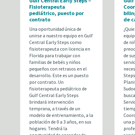
Gulf Central Early Steps –
Gulf
Fisioterapeuta
Coor
pediátrico, puesto por
bili
contrato
de c
Una oportunidad única de
¿Quie
unirse a nuestro equipo en Gulf
equip
Central Early Steps como
de ni
fisioterapeuta con licencia en
preoc
Florida para trabajar con
de su
familias de bebés y niños
servi
pequeños con retrasos en el
neces
desarrollo. Este es un puesto
Steps
por contrato. Un
Plani
fisioterapeuta pediátrico de
Sudoe
Gulf Central Early Steps
busca
brindará intervención
Servi
temprana, a través de un
tiemp
modelo de entrenamiento, a la
Coord
población de 0 a 3 años, en sus
una p
hogares. Tendrá la
profe