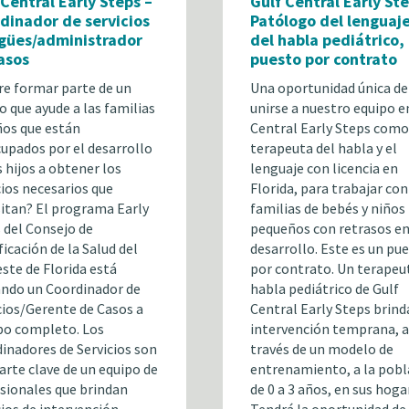
 Central Early Steps –
Gulf Central Early Ste
dinador de servicios
Patólogo del lenguaje
ngües/administrador
del habla pediátrico,
asos
puesto por contrato
re formar parte de un
Una oportunidad única de
o que ayude a las familias
unirse a nuestro equipo e
ños que están
Central Early Steps como
upados por el desarrollo
terapeuta del habla y el
s hijos a obtener los
lenguaje con licencia en
cios necesarios que
Florida, para trabajar con
itan? El programa Early
familias de bebés y niños
 del Consejo de
pequeños con retrasos en
ficación de la Salud del
desarrollo. Este es un pu
ste de Florida está
por contrato. Un terapeu
ndo un Coordinador de
habla pediátrico de Gulf
cios/Gerente de Casos a
Central Early Steps brind
o completo. Los
intervención temprana, a
inadores de Servicios son
través de un modelo de
arte clave de un equipo de
entrenamiento, a la pobl
sionales que brindan
de 0 a 3 años, en sus hoga