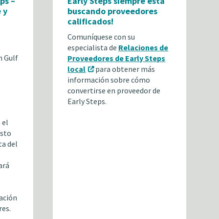
ps –
Early Steps siempre está
 y
buscando proveedores
calificados!
Comuníquese con su
especialista de
Relaciones de
n Gulf
Proveedores de Early Steps
local
para obtener más
información sobre cómo
convertirse en proveedor de
Early Steps.
 el
esto
ta del
ará
ación
res.