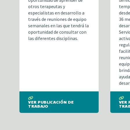
oportunidad de aprender de
servi
otros terapeutas y
tempr
especialistas en desarrollo a
desde
través de reuniones de equipo
36 me
semanales en las que tendrá la
desar
oportunidad de consultar con
Servi
las diferentes disciplinas.
activ
regul
facil
reuni
equip
brind
ayuda
desarr
VER PUBLICACIÓN DE
VER 
TRABAJO
TRA