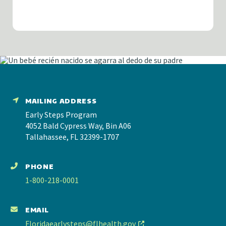
MAILING ADDRESS
Early Steps Program
4052 Bald Cypress Way, Bin A06
Tallahassee, FL 32399-1707
PHONE
1-800-218-0001
EMAIL
Floridaearlysteps@flhealth.gov